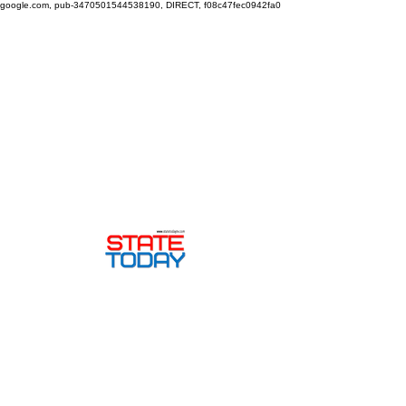
google.com, pub-3470501544538190, DIRECT, f08c47fec0942fa0