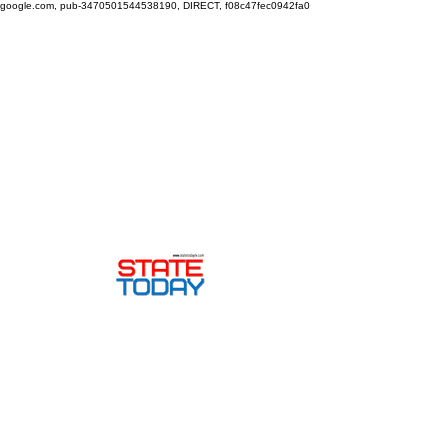
google.com, pub-3470501544538190, DIRECT, f08c47fec0942fa0