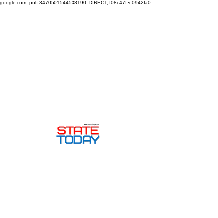
google.com, pub-3470501544538190, DIRECT, f08c47fec0942fa0