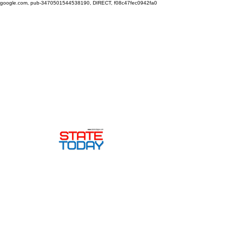
google.com, pub-3470501544538190, DIRECT, f08c47fec0942fa0