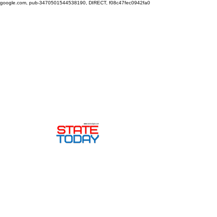
google.com, pub-3470501544538190, DIRECT, f08c47fec0942fa0