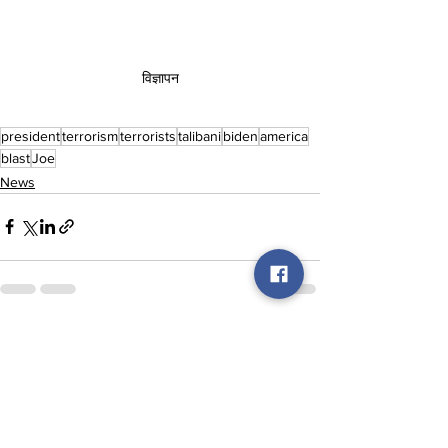
विज्ञापन
president
terrorism
terrorists
talibani
biden
america
blast
Joe
News
See All
Recent Posts