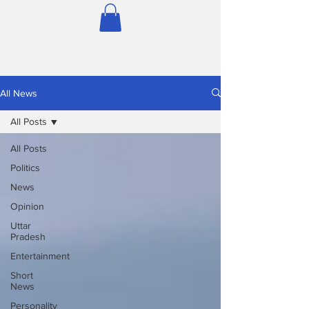
All News
All Posts
All Posts
Politics
News
Opinion
Uttar
Pradesh
Entertainment
Short
News
Personality