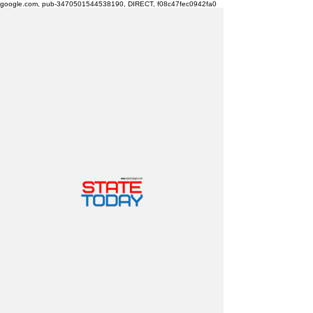
google.com, pub-3470501544538190, DIRECT, f08c47fec0942fa0