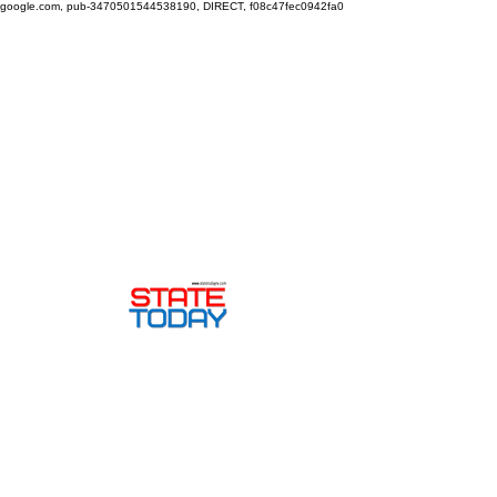
google.com, pub-3470501544538190, DIRECT, f08c47fec0942fa0