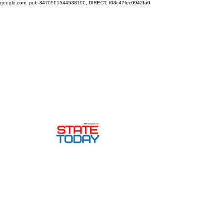
google.com, pub-3470501544538190, DIRECT, f08c47fec0942fa0