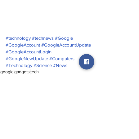
#technology
#technews
#Google
#GoogleAccount
#GoogleAccountUpdate
#GoogleAccountLogin
#GoogleNewUpdate
#Computers
#Technology
#Science
#News
google
gadgets
tech
Entertainment
See All
Recent Posts