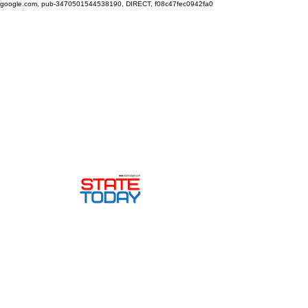
google.com, pub-3470501544538190, DIRECT, f08c47fec0942fa0