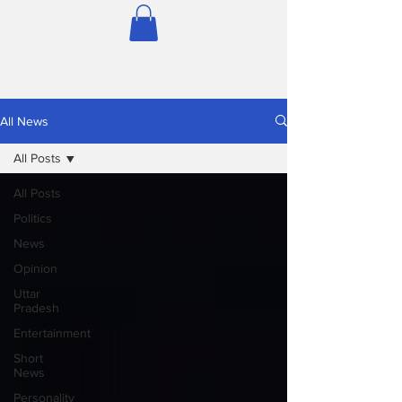
All News
All Posts
All Posts
Politics
News
Opinion
Uttar
Pradesh
Entertainment
Short
News
Personality