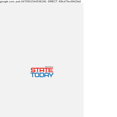
google.com, pub-3470501544538190, DIRECT, f08c47fec0942fa0