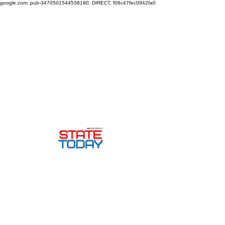
google.com, pub-3470501544538190, DIRECT, f08c47fec0942fa0