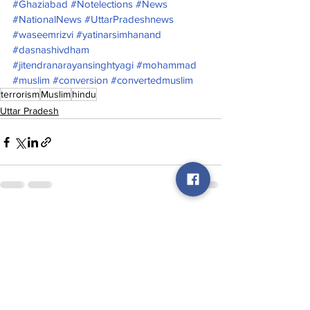
#Ghaziabad
#Notelections
#News
#NationalNews
#UttarPradeshnews
#waseemrizvi
#yatinarsimhanand
#dasnashivdham
#jitendranarayansinghtyagi
#mohammad
#muslim
#conversion
#convertedmuslim
terrorism
Muslim
hindu
Uttar Pradesh
See All
Recent Posts