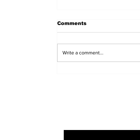
Comments
Write a comment...
लखीमपुर मामला– SIT के “सवाल”
जिनमें फंस गए आशीष मिश्रा और कर
लिए गए गिरफ्तार
Subscribe to Our N