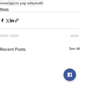
news
bjp
cm yogi adityanath
News
See All
Recent Posts