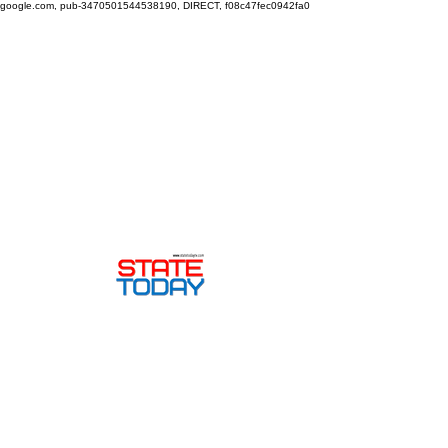
google.com, pub-3470501544538190, DIRECT, f08c47fec0942fa0