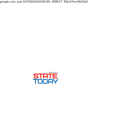
google.com, pub-3470501544538190, DIRECT, f08c47fec0942fa0