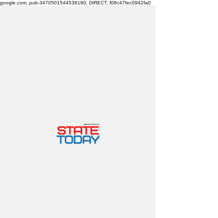
google.com, pub-3470501544538190, DIRECT, f08c47fec0942fa0