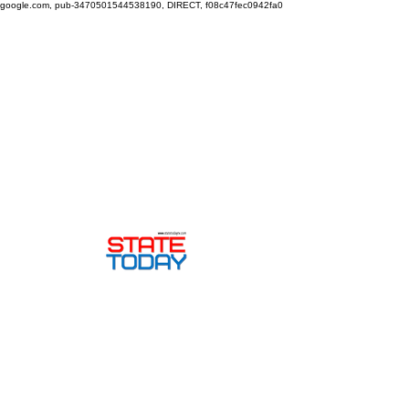
google.com, pub-3470501544538190, DIRECT, f08c47fec0942fa0