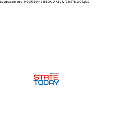
google.com, pub-3470501544538190, DIRECT, f08c47fec0942fa0