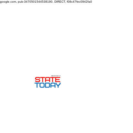
google.com, pub-3470501544538190, DIRECT, f08c47fec0942fa0