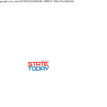
google.com, pub-3470501544538190, DIRECT, f08c47fec0942fa0