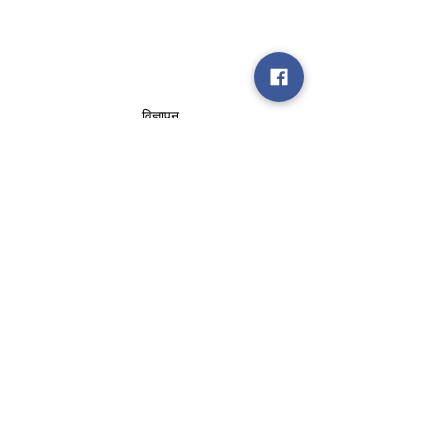
विज्ञापन
corona
government
covid
medicine
action
know
crisis
uses
सीएम योगी
कालाबाजारी
रासुका
cost
about
Sciences
केंद्र
remdesivir
Gilead
रेमडिसिविर
इंजेक्शन
दाम
कीमत
एनएसए
पीएम मोदी
Opinion
See All
Recent Posts