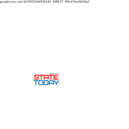
google.com, pub-3470501544538190, DIRECT, f08c47fec0942fa0