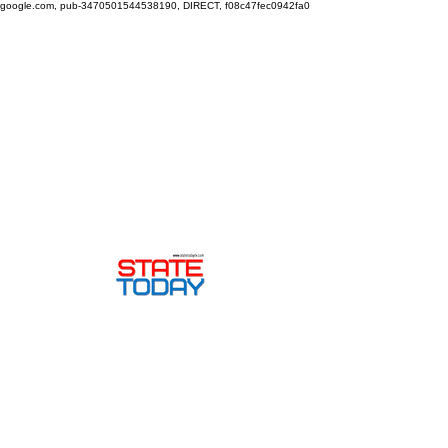
google.com, pub-3470501544538190, DIRECT, f08c47fec0942fa0