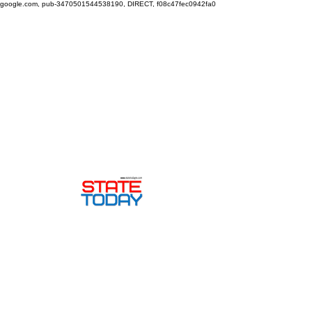
google.com, pub-3470501544538190, DIRECT, f08c47fec0942fa0