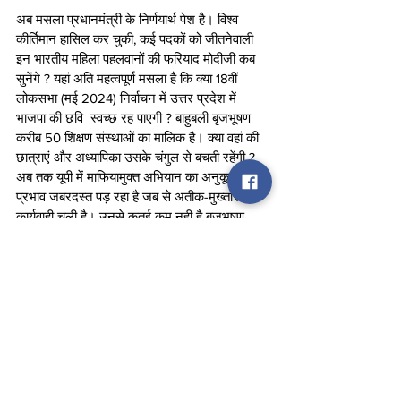
अब मसला प्रधानमंत्री के निर्णयार्थ पेश है। विश्व 
कीर्तिमान हासिल कर चुकी, कई पदकों को जीतनेवाली 
इन भारतीय महिला पहलवानों की फरियाद मोदीजी कब 
सुनेंगे ? यहां अति महत्वपूर्ण मसला है कि क्या 18वीं 
लोकसभा (मई 2024) निर्वाचन में उत्तर प्रदेश में 
भाजपा की छवि  स्वच्छ रह पाएगी ? बाहुबली बृजभूषण 
करीब 50 शिक्षण संस्थाओं का मालिक है। क्या वहां की 
छात्राएं और अध्यापिका उसके चंगुल से बचती रहेंगी ? 
अब तक यूपी में माफियामुक्त अभियान का अनुकूल 
प्रभाव जबरदस्त पड़ रहा है जब से अतीक-मुख्तार पर 
कार्यवाही चली है। उनसे कतई कम नही है बृजभूषण 
सिंह। सवा सौ किलोमीटर के फासले पर है गोंडा 5 
कालिदास मार्ग से। ढाई घंटे का टाइम लगेगा। बाबा का 
बुलडोजर चलना चाहिए। वक्त की मांग यही है। “यत्र 
नार्यस्तु पूज्यन्ते रमन्ते तत्र देवताः।” अर्थात यूपी भी 
देवलोक हो जाये, योगीजी महाराज पर निर्भर है।
लेखक श्री के. विक्रम राव वरिष्ठ पत्रकार हैं। 
news
bjp
Opinion