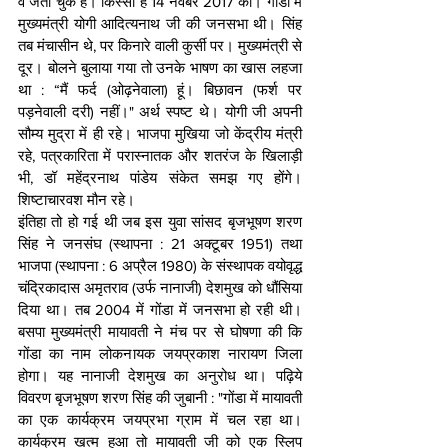
वे जता चुके हैं। किस्सा है 14 नवंबर 2017 का। गोंडा में 
मुख्यमंत्री योगी आदित्यनाथ जी की जनसभा थी। सिंह 
तब मंचासीन थे, पर किनारे वाली कुर्सी पर। मुख्यमंत्री से 
दूर। बोलने बुलाया गया तो उनके भाषण का खास लहजा 
था : “मैं फर्द (ओढ़नेवाला) हूं। बिछावन (फर्श पर 
पड़नेवाली दरी) नहीं।" अर्थ स्पष्ट थे। योगी जी अपनी 
सौम्य मुद्रा में ही रहे। भाजपा मुखिया जो केंद्रीय मंत्री 
रहे, पत्रकारिता में परास्नातक और शतरंज के खिलाड़ी 
भी, डॉ महेंद्रनाथ पांडेय संकेत समझ गए होंगे। 
शिष्टाचारवश मौन रहे।
इंतिहा तो हो गई थी जब इस युवा सांसद बृजभूषण शरण 
सिंह ने जनसंघ (स्थापना : 21 अक्टूबर 1951) तथा 
भाजपा (स्थापना : 6 अप्रैल 1980) के संस्थापक वयोवृद्ध 
चंद्रिकादास अमृतराव (उर्फ नानाजी) देशमुख को धौंसिया 
दिया था। तब 2004 में गोंडा में जनसभा हो रही थी। 
बसपा मुख्यमंत्री मायावती ने मंच पर से घोषणा की कि 
गोंडा का नाम लोकनायक जयप्रकाश नारायण जिला 
होगा। यह नानाजी देशमुख का अनुरोध था। पढ़िये 
विवरण बृजभूषण शरण सिंह की जुबानी : "गोंडा में मायावती 
का एक कार्यक्रम जयप्रभा ग्राम में चल रहा था। 
कार्यक्रम खत्म हुआ तो मायावती जी को एक स्लिप 