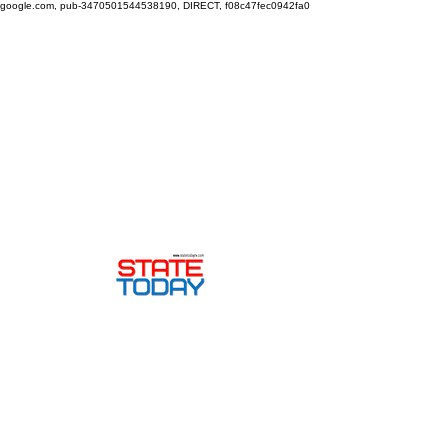
google.com, pub-3470501544538190, DIRECT, f08c47fec0942fa0