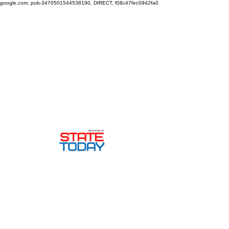
google.com, pub-3470501544538190, DIRECT, f08c47fec0942fa0