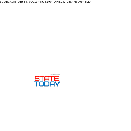
google.com, pub-3470501544538190, DIRECT, f08c47fec0942fa0