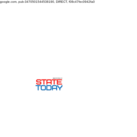
google.com, pub-3470501544538190, DIRECT, f08c47fec0942fa0