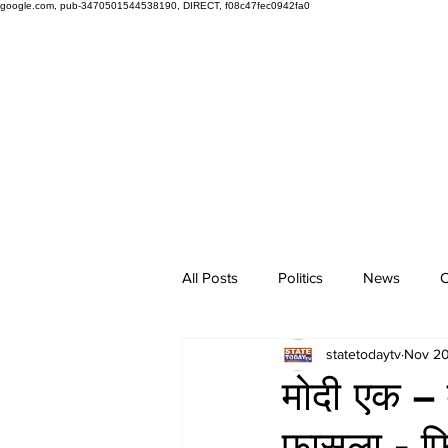
google.com, pub-3470501544538190, DIRECT, f08c47fec0942fa0
All Posts
Politics
News
O
statetodaytv
Nov 20
मोदी एक – 
फासला - फ