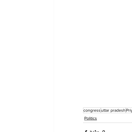
congress
uttar pradesh
Pri
Politics