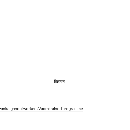
विज्ञापन
yanka gandhi
workers
Vadra
trained
programme