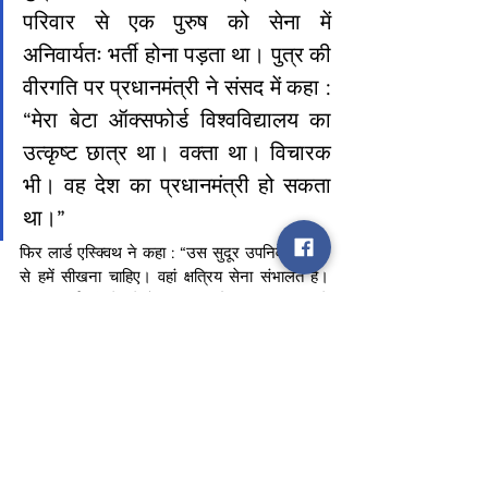
परिवार से एक पुरुष को सेना में 
अनिवार्यतः भर्ती होना पड़ता था। पुत्र की 
वीरगति पर प्रधानमंत्री ने संसद में कहा : 
“मेरा बेटा ऑक्सफोर्ड विश्वविद्यालय का 
उत्कृष्ट छात्र था। वक्ता था। विचारक 
भी। वह देश का प्रधानमंत्री हो सकता 
था।”
फिर लार्ड एस्क्विथ ने कहा : “उस सुदूर उपनिवेश भारत 
से हमें सीखना चाहिए। वहां क्षत्रिय सेना संभालते हैं। 
वणिक अर्थनीति देखते हैं। ब्राह्मण बौद्धिक संपदा संवारते 
हैं।” यदि मेरा बेटा भारत में जन्मता तो विप्रकुल में होता। 
देश की विद्वान परिपाटी संजोता। हमें भारत से यह पाना 
होगा।” वर्ण व्यवस्था की इससे बेहतर पैरोकारी कहां हो 
सकती है ? गमनीय प्रसंग है भारत के वर्तमान प्रसंग में।
K Vikram Rao
Mobile -9415000909
E-mail –k.vikramrao@gmail.com