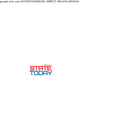
google.com, pub-3470501544538190, DIRECT, f08c47fec0942fa0