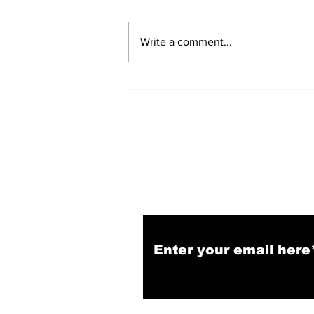
Write a comment...
हिंदू समाज में समाप्त हो भेद भाव:
Narendra Thakur
Subscribe to Our N