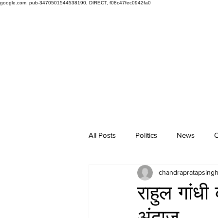
google.com, pub-3470501544538190, DIRECT, f08c47fec0942fa0
All Posts
Politics
News
O
chandrapratapsing
राहुल गांध
अंदाज