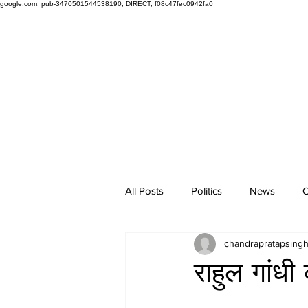
google.com, pub-3470501544538190, DIRECT, f08c47fec0942fa0
All Posts
Politics
News
O
chandrapratapsing
राहुल गांधी