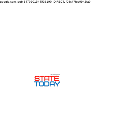
google.com, pub-3470501544538190, DIRECT, f08c47fec0942fa0