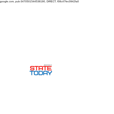
google.com, pub-3470501544538190, DIRECT, f08c47fec0942fa0