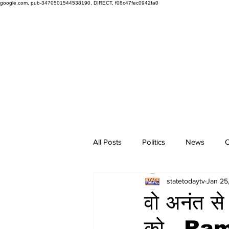
google.com, pub-3470501544538190, DIRECT, f08c47fec0942fa0
All Posts
Politics
News
O
statetodaytv
Jan 25
वो अनंत से 
को...R