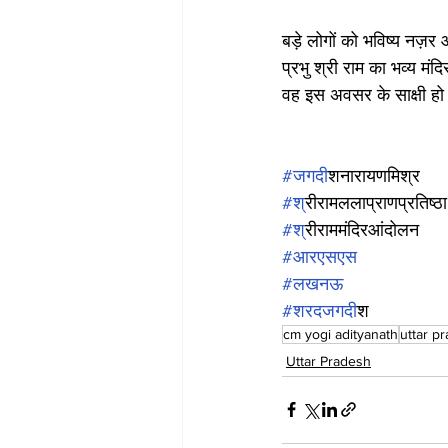
बड़े लोगों को भविष्य नज़
प्रभु श्री राम का भव्य मंदि
वह इस अवसर के साक्षी हो 
#जगद
ीशनारायणमिश्र
#श
्रीरामललाप्राणप्रतिष्ठा
#श
्रीराममंदिरआंदोलन
#आरएसएस
#लखनऊ
#शरदजगद
ीश
cm yogi adityanath
uttar p
Uttar Pradesh