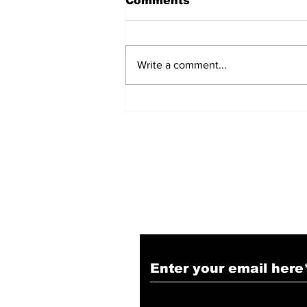
Comments
Write a comment...
सत्संग से विचार पवित्र होते हैं और
सेवा से कर्म उज्ज्वल बनते हैं :
Devendra Mohan Bhaiya
Ji
Subscribe to Our N