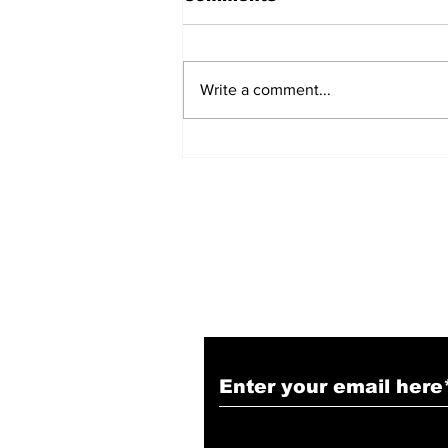
Write a comment...
हिंदू समाज में समाप्त हो भेद भाव:
Narendra Thakur
Subscribe to Our N