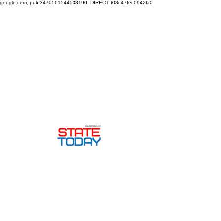
google.com, pub-3470501544538190, DIRECT, f08c47fec0942fa0