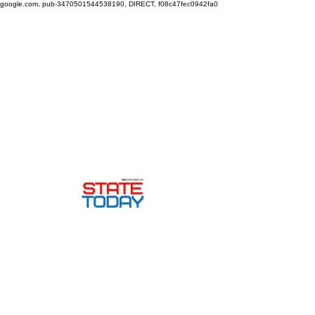
google.com, pub-3470501544538190, DIRECT, f08c47fec0942fa0