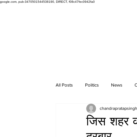
google.com, pub-3470501544538190, DIRECT, f08c47fec0942fa0
All Posts
Politics
News
O
chandrapratapsing
जिस शहर को
दरबार