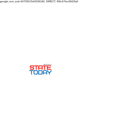
google.com, pub-3470501544538190, DIRECT, f08c47fec0942fa0