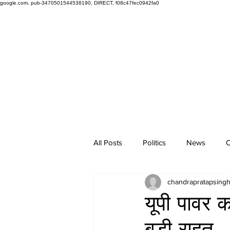
google.com, pub-3470501544538190, DIRECT, f08c47fec0942fa0
All Posts
Politics
News
O
chandrapratapsing
यूपी पावर 
बड़ी राहत