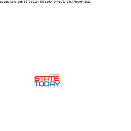
google.com, pub-3470501544538190, DIRECT, f08c47fec0942fa0