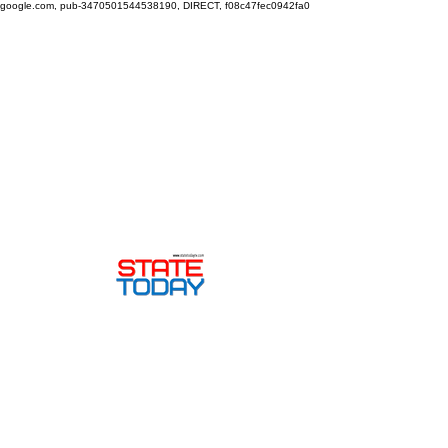
google.com, pub-3470501544538190, DIRECT, f08c47fec0942fa0