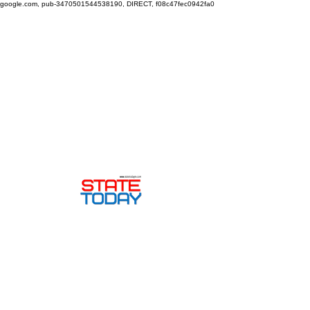
google.com, pub-3470501544538190, DIRECT, f08c47fec0942fa0