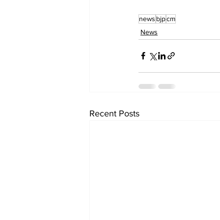
news
bjp
cm
News
Recent Posts