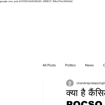
google.com, pub-3470501544538190, DIRECT, f08c47fec0942fa0
All Posts
Politics
News
O
chandrapratapsing
क्या है कैं
POCSO केस