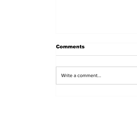
Comments
Write a comment...
हिंदू समाज में समाप्त हो भेद भाव:
Narendra Thakur
Subscribe to Our N