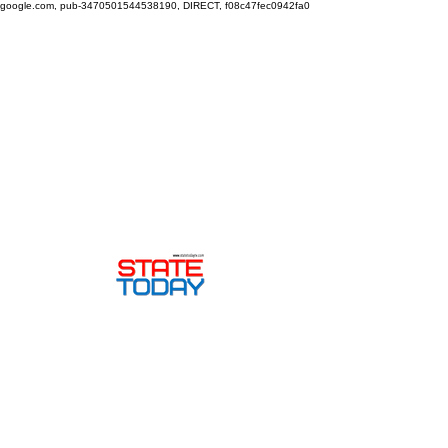
google.com, pub-3470501544538190, DIRECT, f08c47fec0942fa0