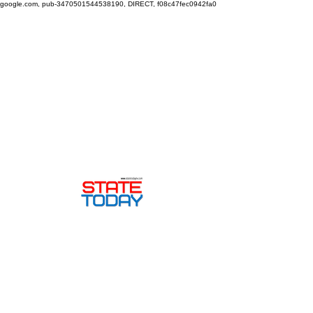
google.com, pub-3470501544538190, DIRECT, f08c47fec0942fa0