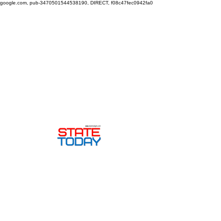
google.com, pub-3470501544538190, DIRECT, f08c47fec0942fa0