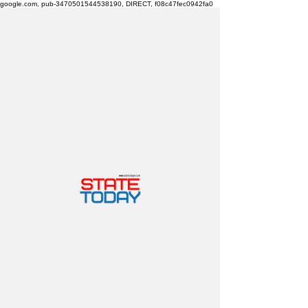
google.com, pub-3470501544538190, DIRECT, f08c47fec0942fa0