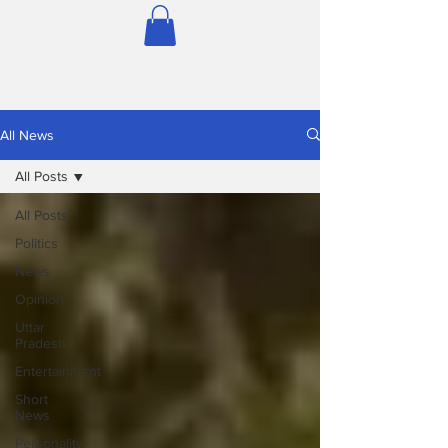
All News
All Posts
All Posts
Politics
News
Opinion
Uttar
Pradesh
Entertainment
Short
News
Personality