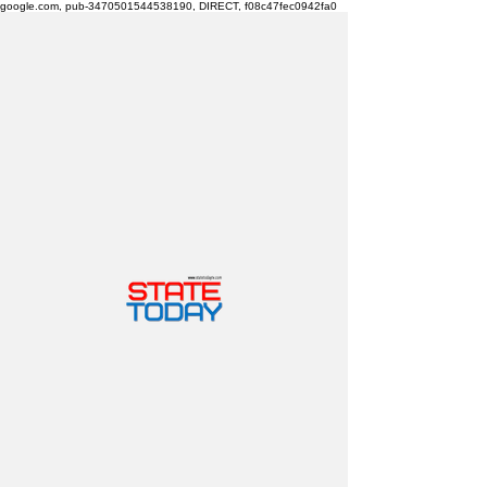
google.com, pub-3470501544538190, DIRECT, f08c47fec0942fa0