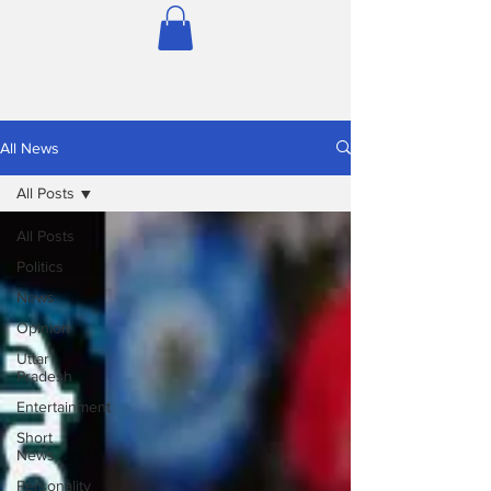
All News
All Posts
All Posts
Politics
News
Opinion
Uttar
Pradesh
Entertainment
Short
News
Personality