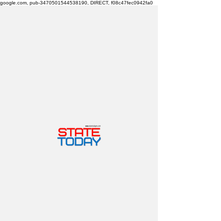
google.com, pub-3470501544538190, DIRECT, f08c47fec0942fa0