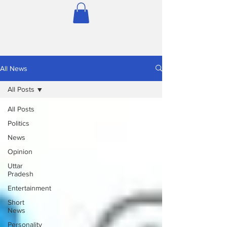
All News
All Posts
All Posts
Politics
News
Opinion
Uttar
Pradesh
Entertainment
Short
News
Personality